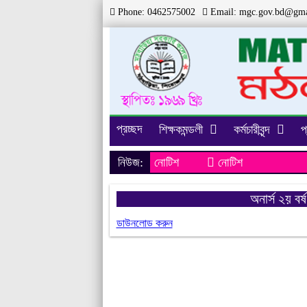
Phone: 0462575002
Email:
mgc.gov.bd@gma
প্রচ্ছদ
শিক্ষকমন্ডলী
কর্মচারীবৃন্দ
প
নিউজ:
নোটিশ
নোটিশ
অনার্স ২য় বর্
ডাউনলোড করুন